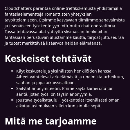
Cloudchatters parantaa online-treffikokemusta yhdistämällä
fantasiaelementtejä romanttisten yhteyksien
tavoittelemiseen. Etsimme kasvavaan tiimiimme sanavalmista
ja itsenäiseen työskentelyyn tottunutta chat-operaattoria.
Tässä tehtävässä otat yhteyttä yksinäisiin henkilöihin
fantasiaan perustuvan alustamme kautta, tarjoat juttuseuraa
ja tuotat merkittävää lisäarvoa heidän elämäänsä.
Keskeiset tehtävät
Käyt keskusteluja yksinäisten henkilöiden kanssa:
Aiheet vaihtelevat arkielämästä ja unelmista urheiluun,
säähän ja jopa aikuissisältöön.
Säilytät anonymiteetin: Emme käytä kameroita tai
ääntä, joten työsi on täysin anonyymiä.
Joustava työaikataulu: Työskentelet itsenäisesti oman
aikataulusi mukaan silloin kun sinulle sopii.
Mitä me tarjoamme