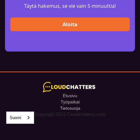
Täytä hakemus, se vie vain 5 minuuttia!
Aloita
Etusivu
Työpaikat
Tietosuoja
Copyright 2022 Cloudchatters.com
Suomi