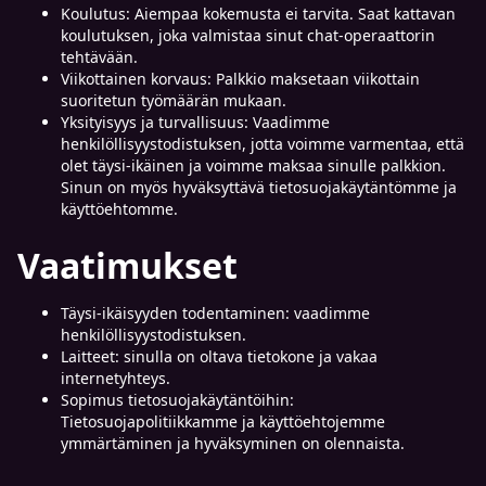
Koulutus: Aiempaa kokemusta ei tarvita. Saat kattavan
koulutuksen, joka valmistaa sinut chat-operaattorin
tehtävään.
Viikottainen korvaus: Palkkio maksetaan viikottain
suoritetun työmäärän mukaan.
Yksityisyys ja turvallisuus: Vaadimme
henkilöllisyystodistuksen, jotta voimme varmentaa, että
olet täysi-ikäinen ja voimme maksaa sinulle palkkion.
Sinun on myös hyväksyttävä tietosuojakäytäntömme ja
käyttöehtomme.
Vaatimukset
Täysi-ikäisyyden todentaminen: vaadimme
henkilöllisyystodistuksen.
Laitteet: sinulla on oltava tietokone ja vakaa
internetyhteys.
Sopimus tietosuojakäytäntöihin:
Tietosuojapolitiikkamme ja käyttöehtojemme
ymmärtäminen ja hyväksyminen on olennaista.